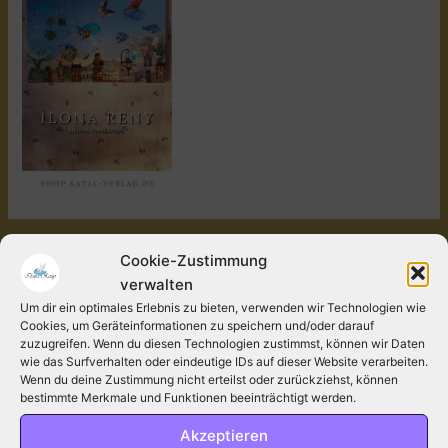
←
Vorheriger Medien
Cookie-Zustimmung
verwalten
Um dir ein optimales Erlebnis zu bieten, verwenden wir Technologien wie
Schreibe einen Kommentar
Cookies, um Geräteinformationen zu speichern und/oder darauf
zuzugreifen. Wenn du diesen Technologien zustimmst, können wir Daten
Deine E-Mail-Adresse wird nicht veröffentlicht.
wie das Surfverhalten oder eindeutige IDs auf dieser Website verarbeiten.
Erforderliche Felder sind mit
*
markiert.
Wenn du deine Zustimmung nicht erteilst oder zurückziehst, können
bestimmte Merkmale und Funktionen beeinträchtigt werden.
Kommentar
*
Akzeptieren