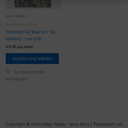
Optionen
können
exkl. MwSt.
auf
Notebooks A4 b2b
der
Notizheft A4“Blue Arc” Nr.:
Produktseite
NBA402 – nur b2b
gewählt
werden
€
3,15
zzgl. MwSt.
Ausführung wählen
Copyright © 2026 Katja Verlag - Ilona Reny | Präsentiert von