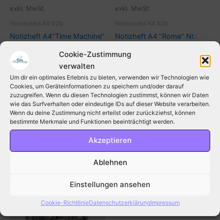
können
kön
exkl. MwSt.
exkl. MwSt.
auf
auf
Notebooks A4 b2b
Notebooks A4 b2b
der
der
Notizheft A4“Time Machine”
Notizheft A4 “Rome” Nr.:
Produktseite
Prod
Nr.: NBA403 – nur b2b
NBA401 – nur b2b
gewählt
gew
Cookie-Zustimmung
werden
wer
€
3,15
€
3,15
zzgl. MwSt.
zzgl. MwSt.
verwalten
Um dir ein optimales Erlebnis zu bieten, verwenden wir Technologien wie
Ausführung wählen
Ausführung wählen
Cookies, um Geräteinformationen zu speichern und/oder darauf
zuzugreifen. Wenn du diesen Technologien zustimmst, können wir Daten
wie das Surfverhalten oder eindeutige IDs auf dieser Website verarbeiten.
Wenn du deine Zustimmung nicht erteilst oder zurückziehst, können
bestimmte Merkmale und Funktionen beeinträchtigt werden.
Akzeptieren
Dieses
Produkt
Ablehnen
weist
mehrere
Einstellungen ansehen
Varianten
Cookie-Richtlinie
Datenschutzerklärung
Impressum
auf.
Die