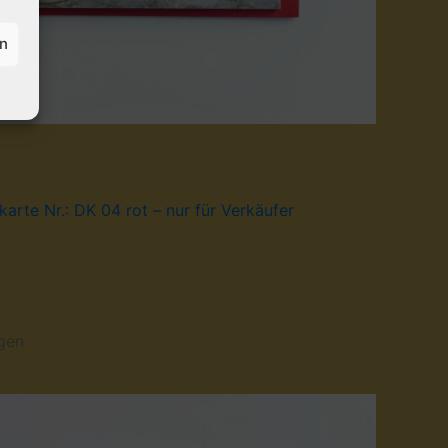
en
arte Nr.: DK 04 rot – nur für Verkäufer