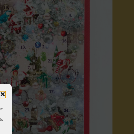
um
Ds