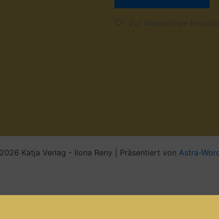
026 Katja Verlag - Ilona Reny | Präsentiert von
Astra-Wor
Alle Preise exkl. der gesetzlichen MwSt.