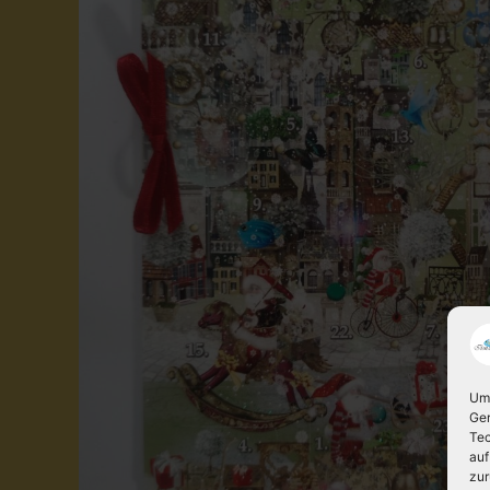
Um 
Ger
Tec
auf
zur