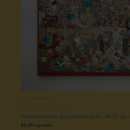
exkl. 19 % MwSt.
Adventskalender quer b2b
Adventskalender als Doppelkarte Nr.: DK 02 rot –
€
2,30
zzgl. MwSt.