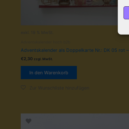
exkl. 19 % MwSt.
Adventskalender hoch b2b
Adventskalender als Doppelkarte Nr.: DK 05 rot –
€
2,30
zzgl. MwSt.
In den Warenkorb