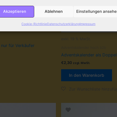
Akzeptieren
Ablehnen
Einstellungen anseh
Cookie-Richtlinie
Datenschutzerklärung
Impressum
exkl. 19 % MwSt.
 nur für Verkäufer
Adventskalender hoch b2b
Adventskalender als Doppelk
€
2,30
zzgl. MwSt.
In den Warenkorb