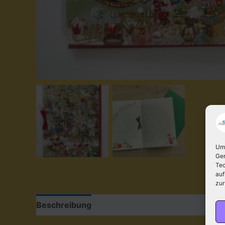
Um 
Ger
Tec
auf
zur
Beschreibung
Zusätzliche Information
Bewe