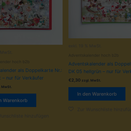
exkl. 19 % MwSt.
% MwSt.
Adventskalender hoch b2b
lender hoch b2b
Adventskalender als Doppelk
lender als Doppelkarte Nr.:
DK 05 hellgrün – nur für Ver
 – nur für Verkäufer
€
2,30
zzgl. MwSt.
. MwSt.
In den Warenkorb
en Warenkorb