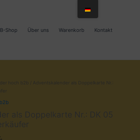
B-Shop
Über uns
Warenkorb
Kontakt
der hoch b2b
/ Adventskalender als Doppelkarte Nr.:
ufer
 b2b
er als Doppelkarte Nr.: DK 05
erkäufer
.