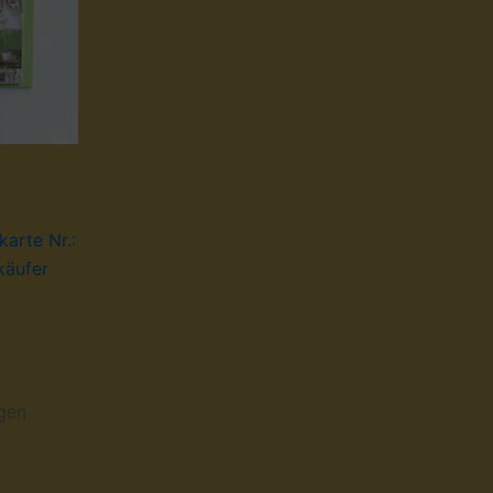
arte Nr.:
käufer