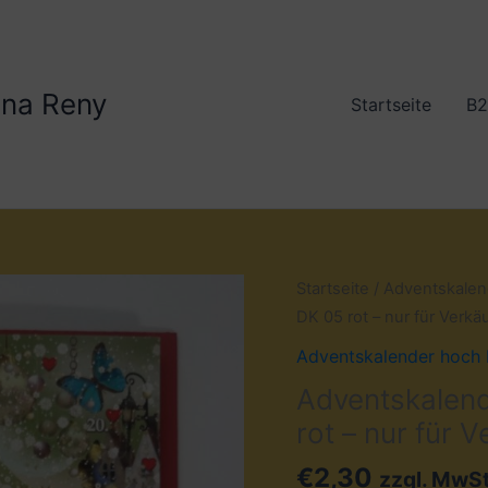
lona Reny
Startseite
B2
Adventskalender
Startseite
/
Adventskalen
als
DK 05 rot – nur für Verkä
Doppelkarte
Adventskalender hoch
Nr.:
Adventskalend
DK
rot – nur für V
05
rot
€
2,30
zzgl. MwSt
-