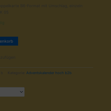
oppelkarte B6-Format mit Umschlag, einzeln
DK 05
tig
renkorb
 b
Kategorie:
Adventskalender hoch b2b