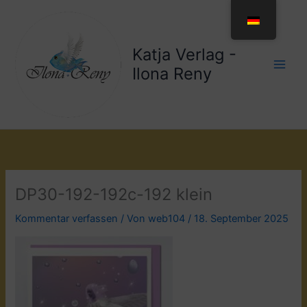
Zum
Inhalt
springen
Katja Verlag -
Ilona Reny
DP30-192-192c-192 klein
Kommentar verfassen
/ Von
web104
/
18. September 2025