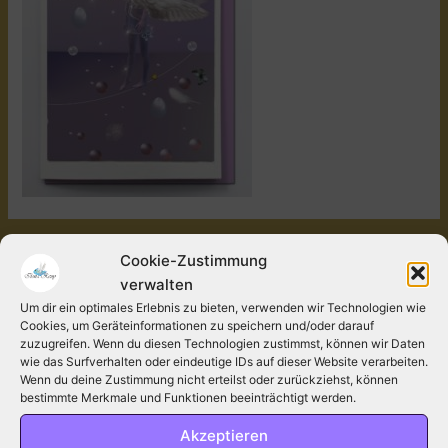
←
Vorheriger Medien
Cookie-Zustimmung
verwalten
Um dir ein optimales Erlebnis zu bieten, verwenden wir Technologien wie
Schreibe einen Kommentar
Cookies, um Geräteinformationen zu speichern und/oder darauf
zuzugreifen. Wenn du diesen Technologien zustimmst, können wir Daten
Deine E-Mail-Adresse wird nicht veröffentlicht.
wie das Surfverhalten oder eindeutige IDs auf dieser Website verarbeiten.
Erforderliche Felder sind mit
*
markiert.
Wenn du deine Zustimmung nicht erteilst oder zurückziehst, können
bestimmte Merkmale und Funktionen beeinträchtigt werden.
Kommentar
*
Akzeptieren