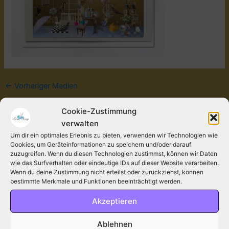
←
Vorheriger Medien
Cookie-Zustimmung
Schreibe einen Kommentar
verwalten
Um dir ein optimales Erlebnis zu bieten, verwenden wir Technologien wie
Deine E-Mail-Adresse wird nicht veröffentlicht.
Cookies, um Geräteinformationen zu speichern und/oder darauf
Erforderliche Felder sind mit
*
markiert.
zuzugreifen. Wenn du diesen Technologien zustimmst, können wir Daten
wie das Surfverhalten oder eindeutige IDs auf dieser Website verarbeiten.
Kommentar
*
Wenn du deine Zustimmung nicht erteilst oder zurückziehst, können
bestimmte Merkmale und Funktionen beeinträchtigt werden.
Akzeptieren
Ablehnen