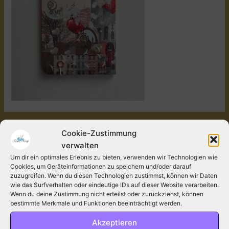
←
Vorheriger Medien
Cookie-Zustimmung
verwalten
Um dir ein optimales Erlebnis zu bieten, verwenden wir Technologien wie
Schreibe einen Kommentar
Cookies, um Geräteinformationen zu speichern und/oder darauf
zuzugreifen. Wenn du diesen Technologien zustimmst, können wir Daten
Deine E-Mail-Adresse wird nicht veröffentlicht.
wie das Surfverhalten oder eindeutige IDs auf dieser Website verarbeiten.
Erforderliche Felder sind mit
*
markiert.
Wenn du deine Zustimmung nicht erteilst oder zurückziehst, können
bestimmte Merkmale und Funktionen beeinträchtigt werden.
Kommentar
*
Akzeptieren