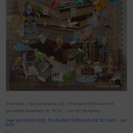
Menge
Startseite
/
new postcards b2b
/ Postkarte Softtouch mit
partiellem Relieflack Nr.: PL31 – nur für Verkäufer
new postcards b2b
,
Postkarten Softtouch mit 3D Lack - nur
b2b