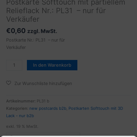
Postkarte Softtouch mit partiellem
Relieflack Nr.: PL31 – nur für
Verkäufer
€
0,60
zzgl. MwSt.
Postkarte Nr.: PL31 – nur für
Verkäufer
In den Warenkorb
Artikelnummer:
PL31 b
Kategorien:
new postcards b2b
,
Postkarten Softtouch mit 3D
Lack - nur b2b
exkl. 19 % MwSt.