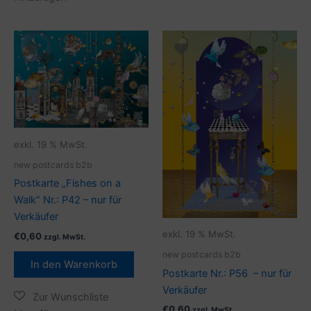
exkl. 19 % MwSt.
new postcards b2b
Postkarte „Fishes on a
Walk“ Nr.: P42 – nur für
Verkäufer
exkl. 19 % MwSt.
€
0,60
zzgl. MwSt.
new postcards b2b
In den Warenkorb
Postkarte Nr.: P56 – nur für
Verkäufer
€
0,60
zzgl. MwSt.