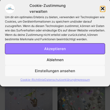
Cookie-Zustimmung
verwalten
Um dir ein optimales Erlebnis zu bieten, verwenden wir Technologien wie
Cookies, um Geräteinformationen zu speichern und/oder darauf
Beschreibung
zuzugreifen. Wenn du diesen Technologien zustimmst, können wir Daten
wie das Surfverhalten oder eindeutige IDs auf dieser Website verarbeiten.
Zusätzliche Information
Wenn du deine Zustimmung nicht erteilst oder zurückziehst, können
bestimmte Merkmale und Funktionen beeinträchtigt werden.
Bewertungen (0)
Akzeptieren
Postkarte Nr.: PL 31 – nur
Ablehnen
für Verkäufer
Einstellungen ansehen
Cookie-Richtlinie
Datenschutzerklärung
Impressum
Ähnliche Produkte