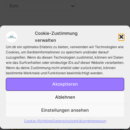
Cookie-Zustimmung
Beschreibung
verwalten
Zusätzliche Information
Um dir ein optimales Erlebnis zu bieten, verwenden wir Technologien wie
Cookies, um Geräteinformationen zu speichern und/oder darauf
zuzugreifen. Wenn du diesen Technologien zustimmst, können wir Daten
Bewertungen (0)
wie das Surfverhalten oder eindeutige IDs auf dieser Website verarbeiten.
Wenn du deine Zustimmung nicht erteilst oder zurückziehst, können
Grußkarten/Doppelkarten B6-Format mit Umschlag, einzeln
bestimmte Merkmale und Funktionen beeinträchtigt werden.
cellophaniert
Akzeptieren
Ablehnen
Ähnliche Produkte
Einstellungen ansehen
Dieses
Produkt
Cookie-Richtlinie
Datenschutzerklärung
Impressum
weist