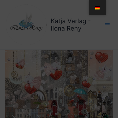
Zum
Inhalt
springen
Katja Verlag -
Ilona Reny
Doppelkarte
Nr.:
DV02
Menge