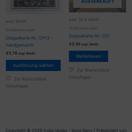
AUSVERKAUFT
Varianten
auf.
Die
exkl. 19 % MwSt.
exkl. MwSt.
Optionen
Grußkarten quer
Grußkarten quer
können
Doppelkarte Nr.: D21
Doppelkarte Nr.: DP13 –
auf
€
3,50
handgemacht
zzgl. MwSt.
der
€
3,78
zzgl. MwSt.
Produktseite
Weiterlesen
gewählt
Ausführung wählen
werden
Copyright © 2026 Katja Verlag - Ilona Reny | Präsentiert von