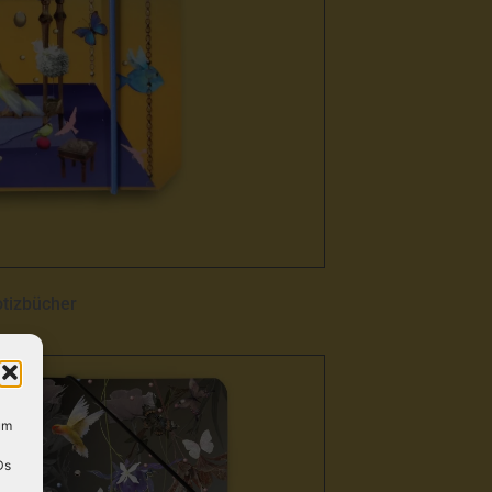
tizbücher
um
Ds