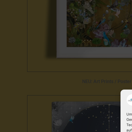
NEU: Art Prints / Poster
Um 
Ger
Tec
auf