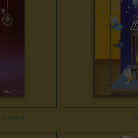
m Relieflack
P