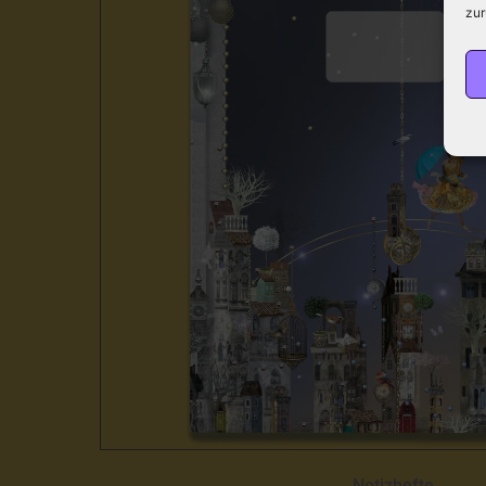
zur
Notizhefte